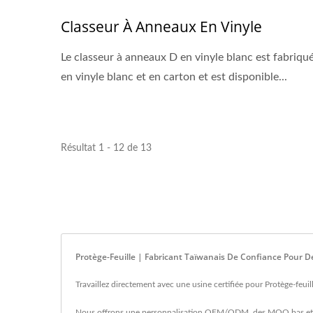
Classeur À Anneaux En Vinyle
Le classeur à anneaux D en vinyle blanc est fabriqu
en vinyle blanc et en carton et est disponible...
Résultat 1 - 12 de 13
Protège-Feuille | Fabricant Taïwanais De Confiance Pour D
Travaillez directement avec une usine certifiée pour Protège-feui
Nous offrons une personnalisation OEM/ODM, des MOQ bas et des