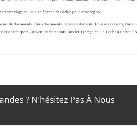
 d'emballage et une planification des délais pour votre région.
ssier de documents
,
Étui à documents
,
Dossier extensible
,
Trousse à crayons
,
Porte-b
ssier de transport
,
Couverture de rapport
,
Dossier
,
Protège-feuille
,
Poche à classeur
,
B
ndes ? N'hésitez Pas À Nous