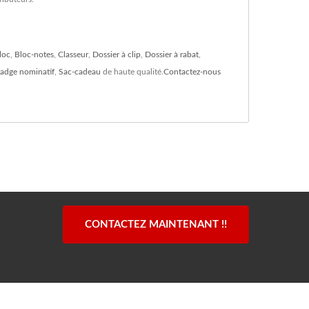
loc
,
Bloc-notes
,
Classeur
,
Dossier à clip
,
Dossier à rabat
,
adge nominatif
,
Sac-cadeau
de haute qualité.
Contactez-nous
CONTACTEZ MAINTENANT !!