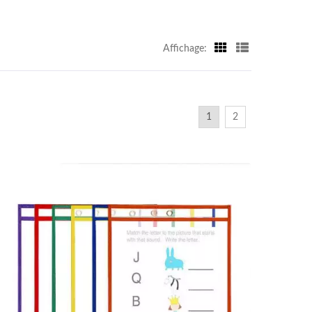
Affichage:
1
2