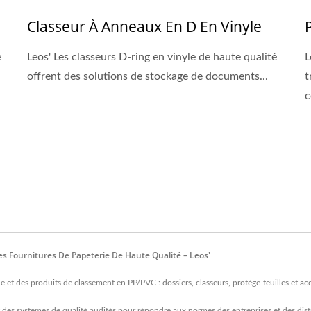
Classeur À Anneaux En D En Vinyle
é
Leos' Les classeurs D-ring en vinyle de haute qualité
L
offrent des solutions de stockage de documents...
t
c
es Fournitures De Papeterie De Haute Qualité – Leos'
lle et des produits de classement en PP/PVC : dossiers, classeurs, protège-feuilles et 
 systèmes de qualité audités pour répondre aux normes des entreprises et des distr