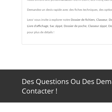
Demandez un devis rapide avec des fiches techniques, des options
Leos' vous invite à explorer notre
Dossier de fichiers
,
Classeur
,
Do
Livre d'affichage
,
Sac zippé
,
Dossier de poche
,
Classeur zippé
,
Do
pour plus de détails !
Des Questions Ou Des Dema
Contacter !