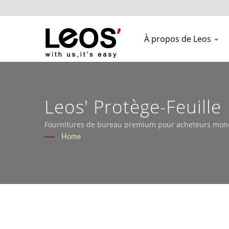
À propos de Leos
Leos' Protège-Feuill
Marchés De Détail Et
Fournitures de bureau premium pour acheteurs mond
Home