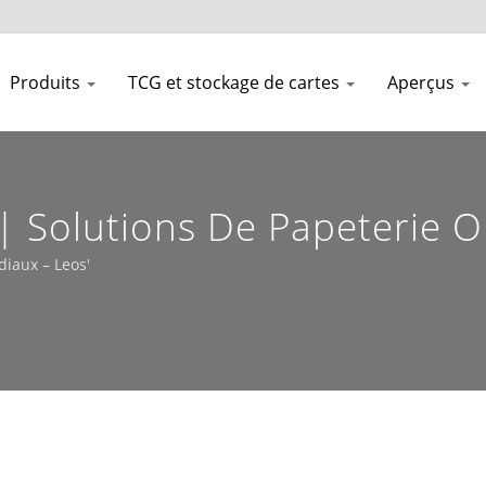
Produits
TCG et stockage de cartes
Aperçus
e | Solutions De Papeterie
 B2B – Leos'
iaux – Leos'