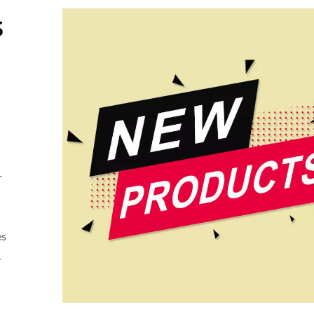
s
r
es
.