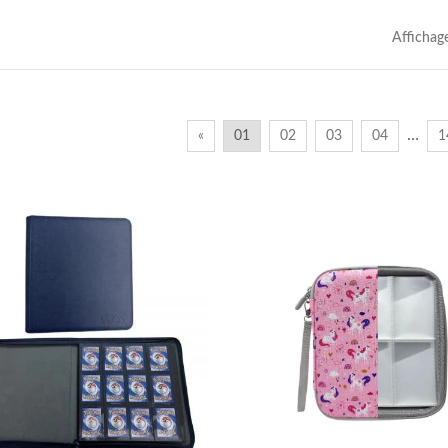
Affichag
…
«
01
02
03
04
1