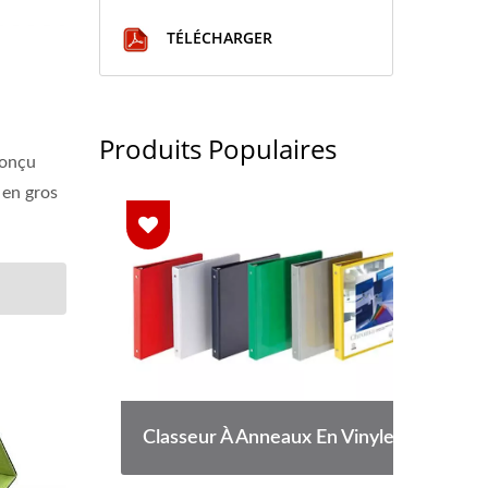
TÉLÉCHARGER
Produits Populaires
conçu
 en gros
 Sec
Classeur À Anneaux En Vinyle
Poc