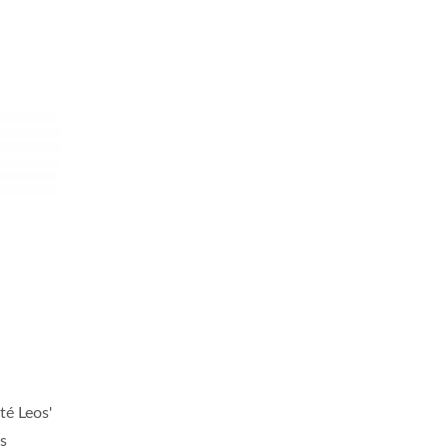
té Leos'
es