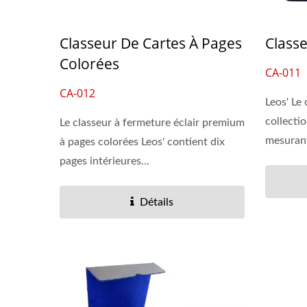
Classeur De Cartes À Pages
Class
Colorées
CA-011
CA-012
Leos' Le 
collecti
Le classeur à fermeture éclair premium
mesurant
à pages colorées Leos' contient dix
pages intérieures...
Détails
Pochettes Effaçables À Sec
Class