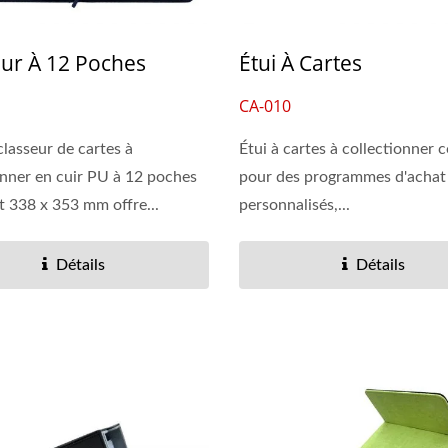
eur À 12 Poches
Étui À Cartes
CA-010
classeur de cartes à
Étui à cartes à collectionner 
onner en cuir PU à 12 poches
pour des programmes d'achat
 338 x 353 mm offre...
personnalisés,...
Détails
Détails
eur À Anneaux En Vinyle
Pochettes Effaçables À