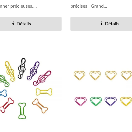
nner précieuses....
précises : Grand...
Détails
Détails