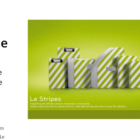
pe
e
e
es
 Le