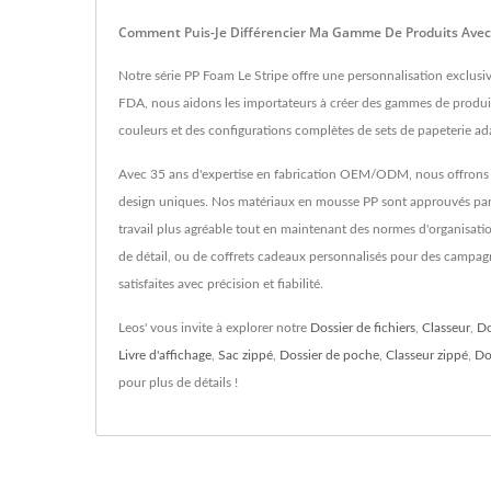
Comment Puis-Je Différencier Ma Gamme De Produits Avec
Notre série PP Foam Le Stripe offre une personnalisation exclusi
FDA, nous aidons les importateurs à créer des gammes de produit
couleurs et des configurations complètes de sets de papeterie ad
Avec 35 ans d'expertise en fabrication OEM/ODM, nous offrons d
design uniques. Nos matériaux en mousse PP sont approuvés par la 
travail plus agréable tout en maintenant des normes d'organisat
de détail, ou de coffrets cadeaux personnalisés pour des campagn
satisfaites avec précision et fiabilité.
Leos' vous invite à explorer notre
Dossier de fichiers
,
Classeur
,
Do
Livre d'affichage
,
Sac zippé
,
Dossier de poche
,
Classeur zippé
,
Do
pour plus de détails !