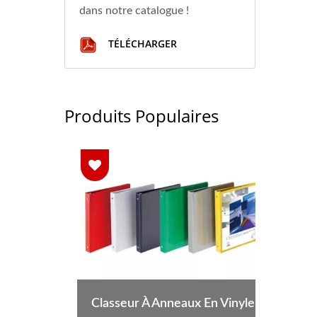
dans notre catalogue !
TÉLÉCHARGER
Produits Populaires
 Sec
Classeur À Anneaux En Vinyle
Poc