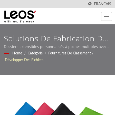
FRANÇAIS
Solutions De Fabrication De
Dossiers Extensibles
Dossiers extensibles personnalisés à poches multiples avec
fermetures élastiques pour l'organisation des documents -
Home
/
Catégorie
/
Fournitures De Classement
/
Professionnels Et De
services OEM/ODM disponibles
Développer Des Fichiers
Classeurs Accordéon