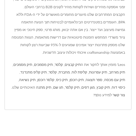
זמני אספקה מהירים ושירות לקוחות מהיר לקונים B2B ברחבי העולם.
הקבצים המתרחבים שלנו מיוצרים מחומרים מאושרים על ידי ה-FDA וללא
BPA, העומדים בסטנדרטים הבינלאומיים לבטיחות תוך הצעת התאמה
גמישה מעיצוב ועד ייצור. בין אם אתה יבואן, מותג פרטי, ספק חינוכי או מפיץ
ציוד משרדי המחפש הזמנות סיטונאיות עם דרישות מותאמות, הצוות המנוסה
שלנו מספק פתרונות ייצור אמינים שמגיעים ל-95% שביעות רצון לקוחות
באמצעות craftsmanship איכותי ויכולות עיצוב חדשניות.
Leos' מזמין אותך לחקור את ה
תיק קבצים
,
קלסר
,
תיק מסמכים
,
תיק מסמכים
,
תיק מורחב
,
תיק עפרונות
,
קליפת לוח
,
מחברת
,
קלסר
,
תיק קליפ מתנדנד
,
תיק עם מכסה
,
ספר תצוגה
,
תיק רוכסן
,
תיק כיס
,
קלסר רוכסן
,
תיק נשיאה
,
כיסוי דוח
,
תיק קובץ
,
מגן דפים
,
תיק קלסר
,
תג שם
,
תיק מתנה
האיכותיים שלנו.
צור קשר
למידע נוסף!