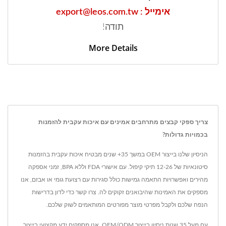
אימייל : export@leos.com.tw
תודה!
More Details
צריך ספקי קבצים מתרחבים אמינים עם איכות עקבית להזמנות
בכמויות גדולות?
הניסיון שלנו בייצור OEM במשך 35+ שנים מבטיח איכות עקבית בהזמנות
סיטונאיות של 12-26 תיקי קיפול. עם אישורי FDA וללא BPA, זמני אספקה
מהירים ואפשרויות התאמה גמישות כולל סגירות עם רצועת גומי או אבזם, אנו
מספקים את האמינות שהיבואנים זקוקים לה. צרו קשר כדי לדון בדרישות
הנפח שלכם ולקבל מפרטי מוצר מפורטים המותאמים לשוק שלכם.
עם מעל 35 שנות ניסיון בייצור OEM/ODM, אנו מספקים ידע מקצועי בייצור,