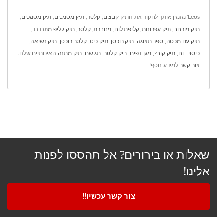
Leos' מזמין אותך לחקור את ה
תיק קבצים
,
קלסר
,
תיק מסמכים
,
תיק מסמכים
,
תיק מורחב
,
תיק עפרונות
,
קליפת לוח
,
מחברת
,
קלסר
,
תיק קליפ מתנדנד
,
תיק עם מכסה
,
ספר תצוגה
,
תיק רוכסן
,
תיק כיס
,
קלסר רוכסן
,
תיק נשיאה
,
כיסוי דוח
,
תיק קובץ
,
מגן דפים
,
תיק קלסר
,
תג שם
,
תיק מתנה
האיכותיים שלנו.
צור קשר
למידע נוסף!
שאלות או בירורים? אל תהססו לפנות
אלינו!
צור קשר עכשיו!!