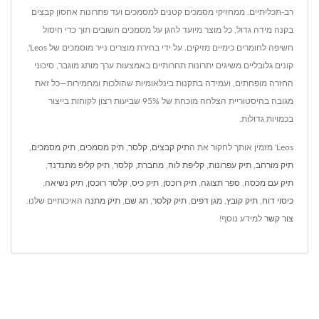
רב-תכליתיים. ממחזיקי מסמכים קטנים למסמכים ועד פתרונות אחסון קבצים
בקנה מידה גדול, כל מוצר מיועד להגן על מסמכים חשובים תוך כדי חיסול
חשיפה לחומרים כימיים מזיקים. על ידי בחירת מוצרים נייר מוסמכים של Leos',
קונים גלובליים משיגים יתרונות תחרותיים באמצעות ערך מותג מוגבר, סיכוני
החזרה מופחתים, ועמידה בתקנות בינלאומיות שהולכות ומחמירות—כל זאת
מגובה בהיסטוריית הצלחה מוכחת של 95% שביעות רצון לקוחות בייצור
בכמויות גדולות.
Leos' מזמין אותך לחקור את ה
תיק קבצים
,
קלסר
,
תיק מסמכים
,
תיק מסמכים
,
תיק מורחב
,
תיק עפרונות
,
קליפת לוח
,
מחברת
,
קלסר
,
תיק קליפ מתנדנד
,
תיק עם מכסה
,
ספר תצוגה
,
תיק רוכסן
,
תיק כיס
,
קלסר רוכסן
,
תיק נשיאה
,
כיסוי דוח
,
תיק קובץ
,
מגן דפים
,
תיק קלסר
,
תג שם
,
תיק מתנה
האיכותיים שלנו.
צור קשר
למידע נוסף!