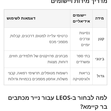
מדריך מידות ויישומים
יישומים
מידה
דוגמאות לשימוש
אידיאליים
נסיעות
כרטיסי עלייה למטוס, דרכונים, קבלות,
קטן
וצרכים
מסמכי מכס
יומיים
בתי ספר
מבחנים, פרויקטים של תלמידים, חוזים,
בינוני
ומשרדים
דוחות, מצגות
בריאות
רשומות מטופלים, תרשימי רפואה, קבצי
גדול
ולוגיסטיקה
משלוח, אחסון מסמכים בכמויות גדולות
למה לבחור ב-LEOS עבור נייר מכתבים
בר קיימא?