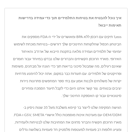
איך נוכל להבטיח את בטיחות התלמידים תוך כדי עמידה בדרישות
תאימות ייבוא?
Leos' תיקים עם רוכסן ללא BPA ומאושרים על ידי ה-FDA מספקים את
הביטחון הכפול שהלקוחות החינוכיים שלך דורשים—בטיחות מוכחת לשימוש
יומיומי של תלמידים ועמידה מלאה בתקנות הייבוא של ארה"ב והאיחוד
האירופי. מארזי הרוכסן הקשיחים והברורים שלנו נבדקו במיוחד עבור חומרים
שאינם רעילים, מה שמבטל סיכוני בריאות תוך כדי הגנה על מבחנים, משימות
ופרויקטים של תלמידים. עם תעודות כבר במקום, אתה יכול להימנע מדחיות
יקרות של משלוחים ולבנות אמון עם בתי ספר המחפשים פתרונות ניירות
יציבים ובטוחים. צור קשר איתנו היום כדי לקבל תיעוד הסמכה ומחירים
סיטונאיים עבור קו האספקה החינוכי שלך.
הגישה המקיפה שלנו לייצור בר קיימא משלבת מעל 35 שנות ניסיון ב-
OEM/ODM עם מערכות איכות מוסמכות כולל אישורי GSV, SMETA ו-FDA.
מארז הרוכסן הקשיח והברור מדגים את המחויבות שלנו לבטיחות ולעמידות,
ומציע חלופות רב פעמיות למעטפות פלסטיק חד פעמיות בשלושה גדלים