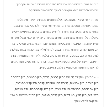
הזמנות נמוך ומשלוח מהיר—מושלם להרחבת פעולות האריזות שלך תוך
שמירה על הצגת מותג מקצועית לאורך כל שרשרת האספקה.
שירותי ייצור התוויות והמדבקות שלנו תומכים בכמויות הזמנה מינימליות
נמוכות עם זמני אספקה מהירים, מה שהופך את זה לפרקטי עבור מייבאים,
מותגי פרטיים ומפיצי ציוד משרדי להשיק מוצרים מדביקים מותאמים אישית
ביעילות. כל התוויות מיוצרות מחומרים מאושרים על ידי ה-FDA ובעלי תעודת
BPA-Free, מה שמבטיח את בטיחות המוצר עבור המשתמשים הסופיים. בין
אם אתם זקוקים לתוויות עמידות במים לניהול מלאי במחסן, מדבקות נשלפות
למערכות ארכוב מסמכים, או תוויות פרסום בולטות לאריזות קמעונאיות, צוות
העיצוב והייצור של Leos' מספק איכות אמינה ופתרונות חדשניים המותאמים
לדרישות ההזמנה הסיטונאית שלכם ולמיצוב בשוק.
Leos' מזמין אותך לחקור את ה
תיק קבצים
,
קלסר
,
תיק מסמכים
,
תיק מסמכים
,
תיק מורחב
,
תיק עפרונות
,
קליפת לוח
,
מחברת
,
קלסר
,
תיק קליפ מתנדנד
,
תיק עם מכסה
,
ספר תצוגה
,
תיק רוכסן
,
תיק כיס
,
קלסר רוכסן
,
תיק נשיאה
,
כיסוי דוח
,
תיק קובץ
,
מגן דפים
,
תיק קלסר
,
תג שם
,
תיק מתנה
האיכותיים שלנו.
צור קשר
למידע נוסף!