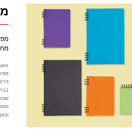
מח
מחב
ספירל
דריש
בברכ
שונים
ופונק
ובעב