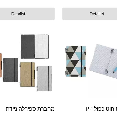
Details
Details
וט כפול PP
מחברת ספירלה ניידת
יסים למחיקה יבשה
קלסר טבעת ויניל