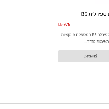
פירלית B5
LE-976
מחברת ספירלה B5 המספקת פונקציות
אימות נהדר...
Details