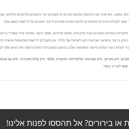
 קשר לקבלת מחירים תחרותיים ולוחות זמנים אמינים לייצור העונים על דרישות השוק שלך.
ידי ה-FDA וללא BPA, Leos' מספקת פתרונות מחברות בטוחים ואמינים עבור מייבאים, מותגי פרטיים, ספקי חינוך, ומ
הראשוניים של העיצוב ועד לייצור בקנה מידה מלא, מגובים ב-35 שנות ניסיון בייצור ובשי
 לגלות כיצד יכולות הייצור המקיפות שלנו בתחום המחברות יכולות להפוך את החזון שלך למוצ
מכים
,
תיק מורחב
,
תיק עפרונות
,
קליפת לוח
,
מחברת
,
קלסר
,
תיק קליפ מתנדנד
,
תיק עם מכסה
 קשר
למידע נוסף!
 או בירורים? אל תהססו לפנות אלינו!