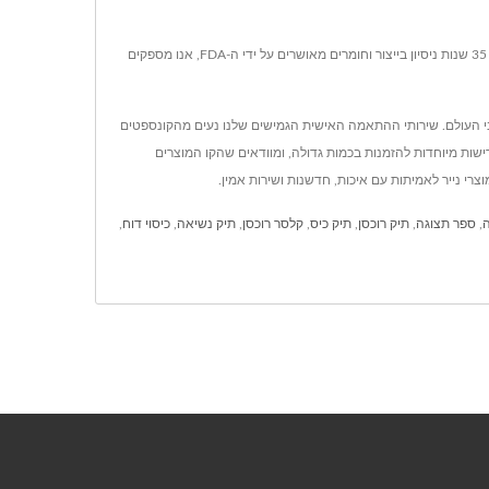
Leos' מציעה ייצור מקיף של מחברות עם טבעת OEM בגדלים A4, Letter, B5, A5, A6 ומיני עם התאמה גמישה מכיסויים פשוטים ועד עיצובים מודפסים מלאים. עם 35 שנות ניסיון בייצור וחומרים מאושרים על ידי ה-FDA, אנו מספקים
פיצי ציוד משרדי ברחבי העולם. שירותי ההתאמה האישית הגמישים שלנו נעים מהקונספטים
עור שביעות רצון לקוחות של 95%. אנו מקבלים דרישות מותאמות אישית ודרישות מיוחדות להזמנות בכמות גדולה, ומוודאים שהקו המוצרים
רי נייר לאמיתות עם איכות, חדשנות ושירות אמין.
,
ספר תצוגה
,
תיק רוכסן
,
תיק כיס
,
קלסר רוכסן
,
תיק נשיאה
,
כיסוי דוח
,