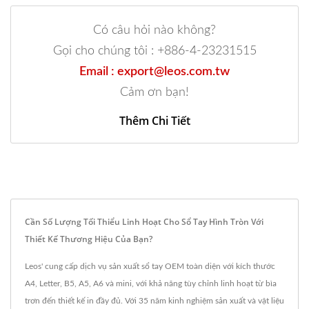
Có câu hỏi nào không?
Gọi cho chúng tôi : +886-4-23231515
Email : export@leos.com.tw
Cảm ơn bạn!
Thêm Chi Tiết
Cần Số Lượng Tối Thiểu Linh Hoạt Cho Sổ Tay Hình Tròn Với
Thiết Kế Thương Hiệu Của Bạn?
Leos' cung cấp dịch vụ sản xuất sổ tay OEM toàn diện với kích thước
A4, Letter, B5, A5, A6 và mini, với khả năng tùy chỉnh linh hoạt từ bìa
trơn đến thiết kế in đầy đủ. Với 35 năm kinh nghiệm sản xuất và vật liệu