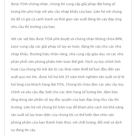
được FDA chứng nhận, chúng tôi cung cấp giải pháp đặt hàng số
lượng lớn phù hợp với yêu cầu nhập khẩu của bạn. Liên hệ với chúng
tôi để có giá cả cạnh tranh và thời gian sản xuất đáng tin cậy đáp ứng
nhu cầu thị trường của bạn.
Với các vật liệu được FDA phê duyệt và chứng nhận không chứa BPA,
Leos' cung cấp các giải pháp sổ tay an toàn, đáng tin cậy cho các nhà
nhập khẩu, thương hiệu nhãn riêng, nhà cung cấp giáo dục và các nhà
phân phối văn phòng phẩm trên toàn thế giới. Dịch vụ tùy chỉnh linh
hoạt của chúng tôi trải dài từ các khái niệm thiết kế ban đầu đến sản
xuất quy mô lớn, được hỗ trợ bởi 35 năm kinh nghiệm sản xuất và tỷ lệ
hài lòng của khách hàng đạt 95%. Chúng tôi chào đón các yêu cầu tùy
chỉnh và yêu cầu đặc biệt cho các đơn hàng số lượng lớn, đảm bảo
rằng dòng sản phẩm sổ tay độc quyền của bạn đáp ứng nhu cầu thị
trường. Liên hệ với chúng tôi hôm nay để khám phá cách mà khả năng
sản xuất sổ tay toàn diện của chúng tôi có thể biến tầm nhìn văn
phòng phẩm của bạn thành hiện thực với chất lượng, đổi mới và dịch
vụ đáng tin cậy.