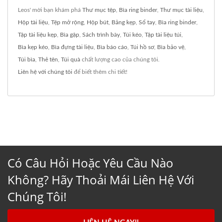
Leos' mời bạn khám phá
Thư mục tệp
,
Bìa ring binder
,
Thư mục tài liệu
,
Hộp tài liệu
,
Tệp mở rộng
,
Hộp bút
,
Bảng kẹp
,
Sổ tay
,
Bìa ring binder
,
Tập tài liệu kẹp
,
Bìa gập
,
Sách trình bày
,
Túi kéo
,
Tập tài liệu túi
,
Bìa kẹp kéo
,
Bìa đựng tài liệu
,
Bìa báo cáo
,
Túi hồ sơ
,
Bìa bảo vệ
,
Túi bìa
,
Thẻ tên
,
Túi quà
chất lượng cao của chúng tôi.
Liên hệ với chúng tôi
để biết thêm chi tiết!
Có Câu Hỏi Hoặc Yêu Cầu Nào
Không? Hãy Thoải Mái Liên Hệ Với
Chúng Tôi!