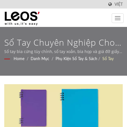
VIỆT
Sổ Tay Chuyên Nghiệp Cho
Công Việc - Giải Pháp Sản
Sổ tay bìa cứng tùy chỉnh, sổ tay xoắn, bìa họp và giá đỡ giấy
pháp lý với hơn 30 năm kinh nghiệm sản xuất.
Home
/
Danh Mục
/
Phụ Kiện Sổ Tay & Sách
/
Sổ Tay
Xuất OEM.