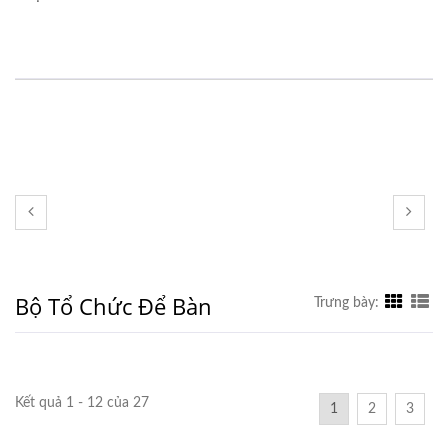
Bộ Tổ Chức Để Bàn
Trưng bày:
Kết quả 1 - 12 của 27
1
2
3