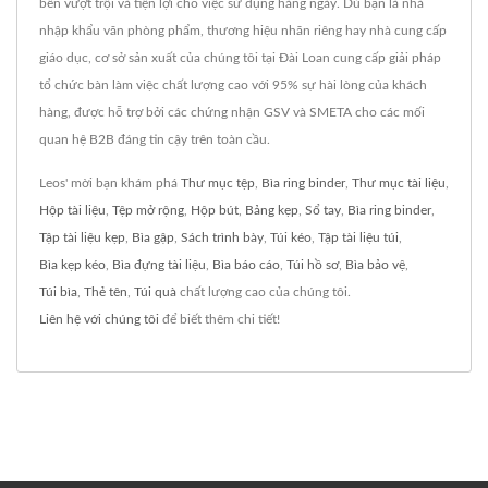
bền vượt trội và tiện lợi cho việc sử dụng hàng ngày. Dù bạn là nhà
nhập khẩu văn phòng phẩm, thương hiệu nhãn riêng hay nhà cung cấp
giáo dục, cơ sở sản xuất của chúng tôi tại Đài Loan cung cấp giải pháp
tổ chức bàn làm việc chất lượng cao với 95% sự hài lòng của khách
hàng, được hỗ trợ bởi các chứng nhận GSV và SMETA cho các mối
quan hệ B2B đáng tin cậy trên toàn cầu.
Leos' mời bạn khám phá
Thư mục tệp
,
Bìa ring binder
,
Thư mục tài liệu
,
Hộp tài liệu
,
Tệp mở rộng
,
Hộp bút
,
Bảng kẹp
,
Sổ tay
,
Bìa ring binder
,
Tập tài liệu kẹp
,
Bìa gập
,
Sách trình bày
,
Túi kéo
,
Tập tài liệu túi
,
Bìa kẹp kéo
,
Bìa đựng tài liệu
,
Bìa báo cáo
,
Túi hồ sơ
,
Bìa bảo vệ
,
Túi bìa
,
Thẻ tên
,
Túi quà
chất lượng cao của chúng tôi.
Liên hệ với chúng tôi
để biết thêm chi tiết!