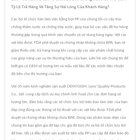
Tỷ Lệ Trả Hàng Và Tăng Sự Hài Lòng Của Khách Hàng?
Các bộ tổ chức bàn làm việc bằng bọt PP của chúng tôi có cấu trúc
chống thấm nước và chống trầy xước, giúp loại bỏ các vấn đề hư hỏng
thường gặp trong quá trình vận chuyển và sử dụng hàng ngày. Với các
vật liệu được FDA phê duyệt và chứng nhận không chứa BPA, bạn sẽ
giảm thiểu việc trả hàng trong khi cung cấp các sản phẩm chất lượng
cao giúp nâng cao uy tín thương hiệu của bạn. Liên hệ với chúng tôi để
biết giá cả OEM số lượng lớn và mẫu vật liệu để xác minh tiêu chuẩn
độ bền cho thị trường của bạn.
Với 35 năm kinh nghiệm sản xuất OEM/ODM, Leos' Quality Products
Co., Ltd. cung cấp dịch vụ tùy chỉnh linh hoạt cho các đơn hàng số
lượng lớn, đảm bảo rằng các tổ chức lưu trữ trên bàn làm việc của bạn
đáp ứng đúng các thông số kỹ thuật với các vật liệu được FDA phê
duyệt và chứng nhận không chứa BPA. Dòng sản phẩm toàn diện của
chúng tôi bao gồm giá đỡ tạp chí, giá đỡ bút chì và bộ tổ chức lưu trữ
để bàn, tất cả đều được sản xuất từ tấm xốp PP cao cấp để đảm bảo độ