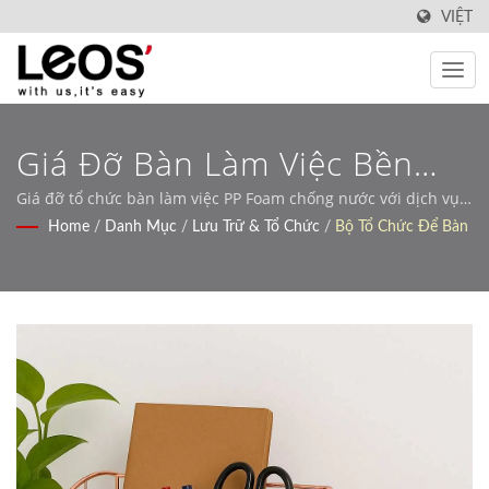
VIỆT
Giá Đỡ Bàn Làm Việc Bền
Cho Văn Phòng, Trường Học
Giá đỡ tổ chức bàn làm việc PP Foam chống nước với dịch vụ
tùy chỉnh OEM
Home
/
Danh Mục
/
Lưu Trữ & Tổ Chức
/
Bộ Tổ Chức Để Bàn
Và Lưu Trữ Tại Nhà