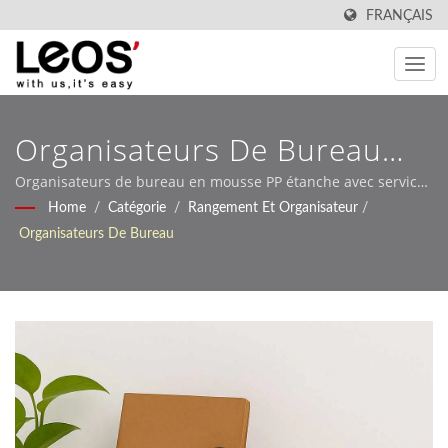
FRANÇAIS
Organisateurs De Bureau
Durables Pour Le Stockage
Organisateurs de bureau en mousse PP étanche avec services
de personnalisation OEM
Home
/
Catégorie
/
Rangement Et Organisateur
/
Au Bureau, À L'école Et À La
Organisateurs De Bureau
Maison