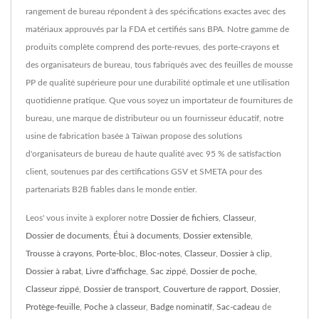
rangement de bureau répondent à des spécifications exactes avec des
matériaux approuvés par la FDA et certifiés sans BPA. Notre gamme de
produits complète comprend des porte-revues, des porte-crayons et
des organisateurs de bureau, tous fabriqués avec des feuilles de mousse
PP de qualité supérieure pour une durabilité optimale et une utilisation
quotidienne pratique. Que vous soyez un importateur de fournitures de
bureau, une marque de distributeur ou un fournisseur éducatif, notre
usine de fabrication basée à Taïwan propose des solutions
d'organisateurs de bureau de haute qualité avec 95 % de satisfaction
client, soutenues par des certifications GSV et SMETA pour des
partenariats B2B fiables dans le monde entier.
Leos' vous invite à explorer notre
Dossier de fichiers
,
Classeur
,
Dossier de documents
,
Étui à documents
,
Dossier extensible
,
Trousse à crayons
,
Porte-bloc
,
Bloc-notes
,
Classeur
,
Dossier à clip
,
Dossier à rabat
,
Livre d'affichage
,
Sac zippé
,
Dossier de poche
,
Classeur zippé
,
Dossier de transport
,
Couverture de rapport
,
Dossier
,
Protège-feuille
,
Poche à classeur
,
Badge nominatif
,
Sac-cadeau
de