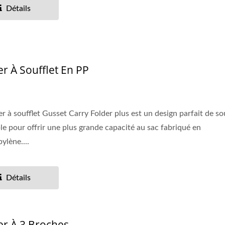
Détails
er À Soufflet En PP
er à soufflet Gusset Carry Folder plus est un design parfait de sou
le pour offrir une plus grande capacité au sac fabriqué en
ylène....
Détails
er À 3 Broches