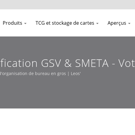
Produits
TCG et stockage de cartes
Aperçus
ification GSV & SMETA - Vo
e | Fabricant Taïwanais De
d'organisation de bureau en gros | Leos'
erie De Haute Qualité – Le