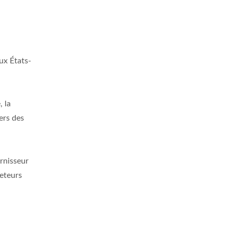
ux États-
, la
ers des
rnisseur
heteurs