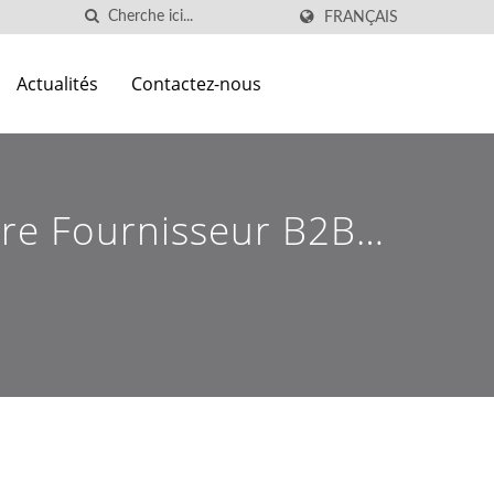
FRANÇAIS
Actualités
Contactez-nous
tre Fournisseur B2B
 Confiance Pour Des
os'