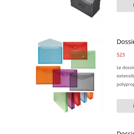
Dossi
523
Le dossi
extensib
polyprop
Dossi