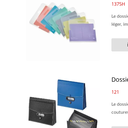
1375H
Le dossi
léger, i
Dossi
121
Le dossi
coutures