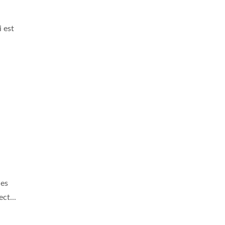
i est
des
ct...