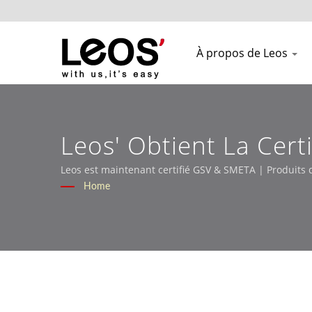
À propos de Leos
Leos' Obtient La Cert
Certifié De Confianc
Leos est maintenant certifié GSV & SMETA | Produits 
Home
Fournitures De Papet