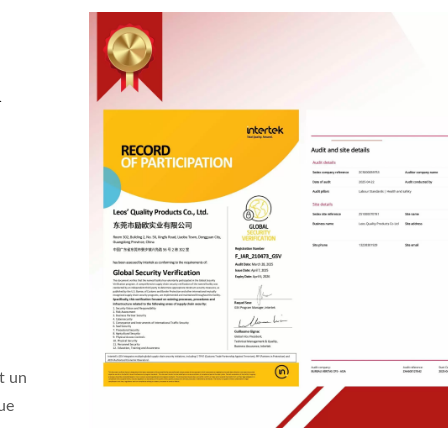
&
t un
eur À Anneaux En Vinyle
Pochettes Effaçables À
ue
i