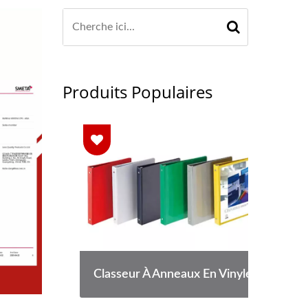
Produits Populaires
 Sec
Classeur À Anneaux En Vinyle
Poc