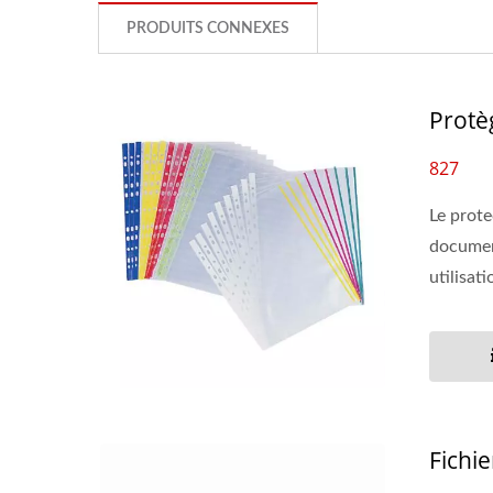
PRODUITS CONNEXES
Protè
827
Le prote
documen
utilisati
Fichi