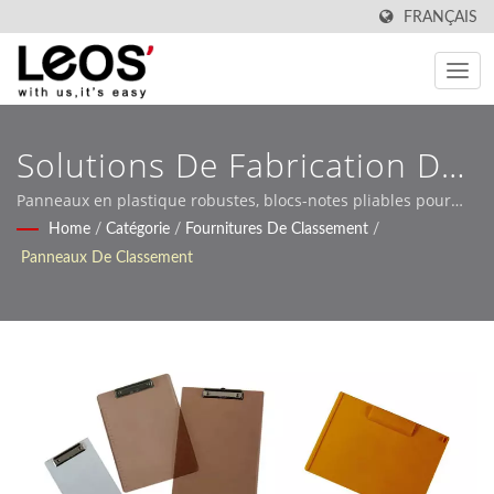
FRANÇAIS
Solutions De Fabrication De
Clipboard OEM
Panneaux en plastique robustes, blocs-notes pliables pour
examens et boîtes de clipboard pour infirmiers avec clips en
Home
/
Catégorie
/
Fournitures De Classement
/
Professionnelles.
métal personnalisables et impression de logo.
Panneaux De Classement