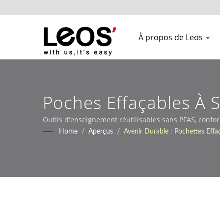
À propos de Leos
Poches Effaçables À S
Des Environnements 
Outils d'enseignement réutilisables sans PFAS, confo
Home
/
Aperçus
/
Avenir Durable : Pochettes Effa