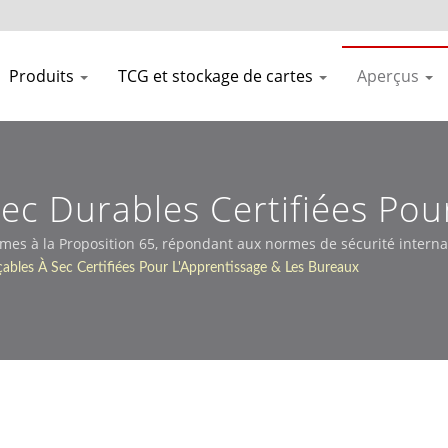
Produits
TCG et stockage de cartes
Aperçus
ec Durables Certifiées Pou
De Bureau Sûrs.
rmes à la Proposition 65, répondant aux normes de sécurité interna
çables À Sec Certifiées Pour L'Apprentissage & Les Bureaux