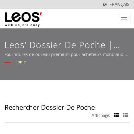
FRANÇAIS
Leos' Dossier De Poche |
Solutions De Papeterie OEM
Fournitures de bureau premium pour acheteurs mondiaux –
Leos'
Home
Conçues Pour Les Marchés
De Détail Et B2B – Leos'
Rechercher Dossier De Poche
Affichage: