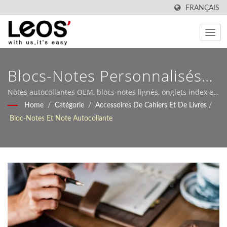
FRANÇAIS
Blocs-Notes Personnalisés
Et Notes Autocollantes Pour
Notes autocollantes OEM, blocs-notes lignés, onglets index et
blocs-notes en forme personnalisée avec MOQ bas et
Home
/
Catégorie
/
Accessoires De Cahiers Et De Livres
/
Commandes En Gros Et
production rapide
Bloc-Notes Et Note Autocollante
Cadeaux Promotionnels