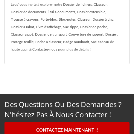
Leos' vous invite à explorer notre
Dossier de fichiers
,
Classeur
,
Dossier de documents
,
Étui à documents
,
Dossier extensible
,
Trousse à crayons
,
Porte-bloc
,
Bloc-notes
,
Classeur
,
Dossier à clip
,
Dossier à rabat
,
Livre d'affichage
,
Sac zippé
,
Dossier de poche
,
Classeur zippé
,
Dossier de transport
,
Couverture de rapport
,
Dossier
,
Protège-feuille
,
Poche à classeur
,
Badge nominatif
,
Sac-cadeau
de
haute qualité.
Contactez-nous
pour plus de détails !
Des Questions Ou Des Demandes ?
N'hésitez Pas À Nous Contacter !
CONTACTEZ MAINTENANT !!