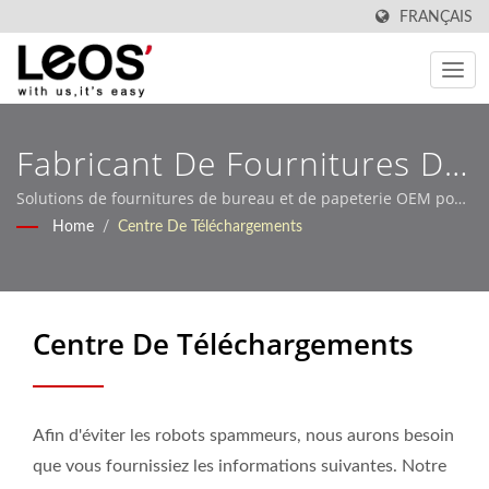
FRANÇAIS
Fabricant De Fournitures De
Bureau Et De Papeterie OEM
Solutions de fournitures de bureau et de papeterie OEM pour
distributeurs et marques mondiaux
Home
/
Centre De Téléchargements
À Taïwan
Centre De Téléchargements
Afin d'éviter les robots spammeurs, nous aurons besoin
que vous fournissiez les informations suivantes. Notre