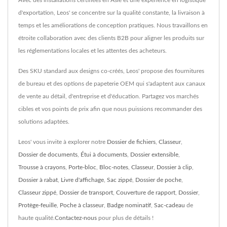
Avec des installations certifiées en Asie et une expérience en logistique
d'exportation, Leos' se concentre sur la qualité constante, la livraison à
temps et les améliorations de conception pratiques. Nous travaillons en
étroite collaboration avec des clients B2B pour aligner les produits sur
les réglementations locales et les attentes des acheteurs.
Des SKU standard aux designs co-créés, Leos' propose des fournitures
de bureau et des options de papeterie OEM qui s'adaptent aux canaux
de vente au détail, d'entreprise et d'éducation. Partagez vos marchés
cibles et vos points de prix afin que nous puissions recommander des
solutions adaptées.
Leos' vous invite à explorer notre
Dossier de fichiers
,
Classeur
,
Dossier de documents
,
Étui à documents
,
Dossier extensible
,
Trousse à crayons
,
Porte-bloc
,
Bloc-notes
,
Classeur
,
Dossier à clip
,
Dossier à rabat
,
Livre d'affichage
,
Sac zippé
,
Dossier de poche
,
Classeur zippé
,
Dossier de transport
,
Couverture de rapport
,
Dossier
,
Protège-feuille
,
Poche à classeur
,
Badge nominatif
,
Sac-cadeau
de
haute qualité.
Contactez-nous
pour plus de détails !