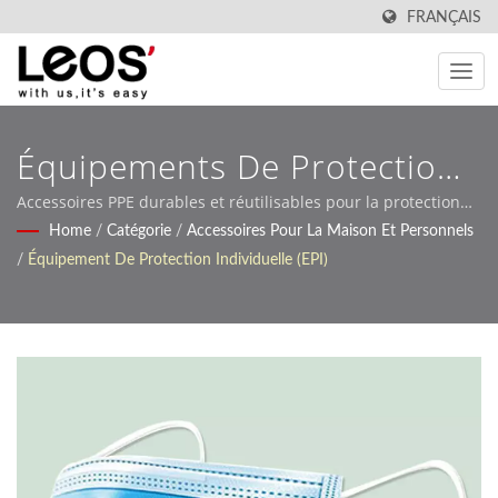
FRANÇAIS
Équipements De Protection
Individuelle Et Produits De
Accessoires PPE durables et réutilisables pour la protection
au bureau, à l'école et à la maison
Home
/
Catégorie
/
Accessoires Pour La Maison Et Personnels
Prévention Des Épidémies
/
Équipement De Protection Individuelle (EPI)