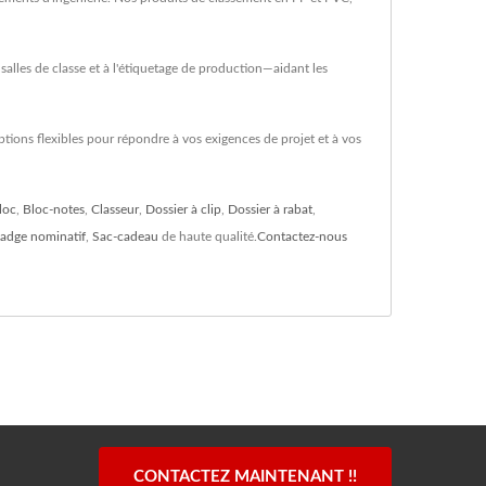
salles de classe et à l'étiquetage de production—aidant les
tions flexibles pour répondre à vos exigences de projet et à vos
loc
,
Bloc-notes
,
Classeur
,
Dossier à clip
,
Dossier à rabat
,
adge nominatif
,
Sac-cadeau
de haute qualité.
Contactez-nous
CONTACTEZ MAINTENANT !!