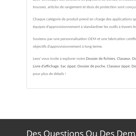
trousses, articles de rangement et étuis de protection sont conçus 
Chaque catégorie de produit prend en charge des applications spéc
équipes d'approvisionnement à standardiser les outils à travers 
Soutenu par une personnalisation OEM et une fabrication certifié
objectifs d'approvisionnement à long terme.
Leos' vous invite à explorer notre
Dossier de fichiers
,
Classeur
,
Do
Livre d'affichage
,
Sac zippé
,
Dossier de poche
,
Classeur zippé
,
Do
pour plus de détails !
Des Questions Ou Des Dema