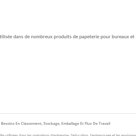
utilisée dans de nombreux produits de papeterie pour bureaux et
Besoins En Classement, Stockage, Emballage Et Flux De Travail
lle utilisées dans les opérations d'entreprise, l'éducation, l'entreposage et les envir