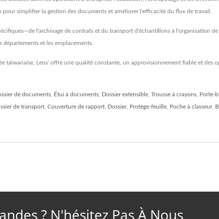
pour simplifier la gestion des documents et améliorer l'efficacité du flux de travail.
ifiques—de l'archivage de contrats et du transport d'échantillons à l'organisation de 
les départements et les emplacements.
e taïwanaise, Leos' offre une qualité constante, un approvisionnement fiable et des op
ssier de documents
,
Étui à documents
,
Dossier extensible
,
Trousse à crayons
,
Porte-b
ssier de transport
,
Couverture de rapport
,
Dossier
,
Protège-feuille
,
Poche à classeur
,
B
ndes ? N'hésitez Pas À Nous