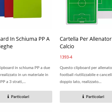
oard In Schiuma PP A
Cartella Per Allenator
ieghe
Calcio
1393-4
 clipboard in schiuma PP a due
Questo clipboard per allenator
realizzato in un materiale in
football riutilizzabile e cancell
P a 3 strati,...
doppio lato, realizzato...
Particolari
Particolari