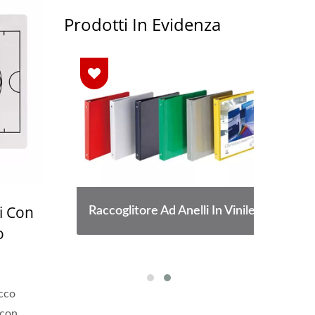
Prodotti In Evidenza
ri Con
na
Raccoglitore Ad Anelli In Vinile
o
ecco
 con