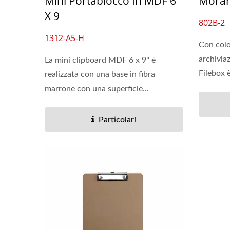
Mini Portablocco In MDF 6
Moran
X 9
802B-2
1312-A5-H
Con color
archivia
La mini clipboard MDF 6 x 9" è
Filebox è
realizzata con una base in fibra
marrone con una superficie...
Particolari