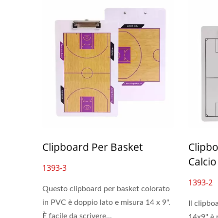
Clipboard Per Basket
Clipbo
Pochette Per Lavagna
Raccog
Calcio
Cancellabile
1393-3
1393-2
Questo clipboard per basket colorato
in PVC è doppio lato e misura 14 x 9".
Il clipbo
È facile da scrivere...
14x9" è 