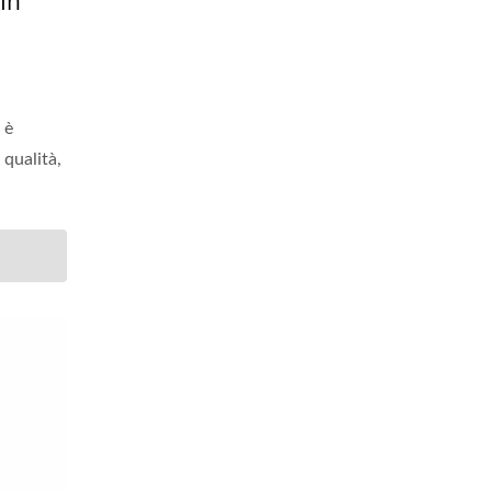
In
 è
 qualità,