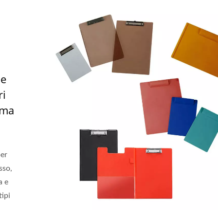
le
ri
uma
per
sso,
a e
ipi