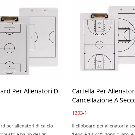
ard Per Allenatori Di
Cartella Per Allenato
litore Ad Anelli In Vinile
Pochette Per Lavag
Cancellazione A Secc
Cancellabile
1393-1
ard per allenatori di calcio
Il clipboard per allenatori a s
robusto e ha un design
'Leos' è 14 x 9", doppio lato, e