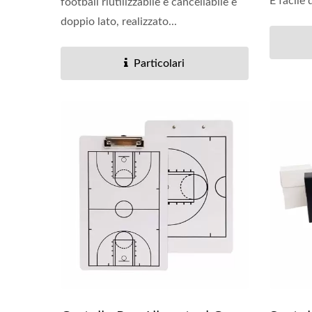
È facile 
football riutilizzabile e cancellabile è
doppio lato, realizzato...
Particolari