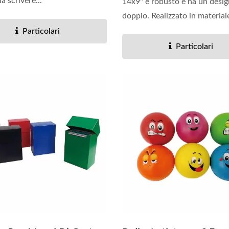
da scrivere...
14x9" è robusto e ha un desig
doppio. Realizzato in materiale
Particolari
Particolari