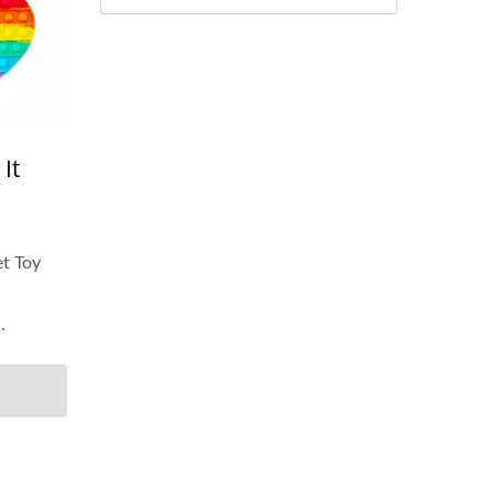
It
et Toy
.