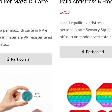
a Per Mazzi Di Carte
Palla Antistress 6 Em
L-753
Leos' Le palline antistress
litore Ad Anelli In Vinile
Pochette Per Lavag
personalizzate Sensory Squee
a per mazzi di carte in PP è
Cancellabile
offrono un modo divertente e
a in materiale PP resistente ed
colorato...
ata...
Particolari
Particolari