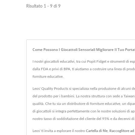
Risultato 1 - 9 di 9
Come Possono I Giocattoli Sensoriali Migliorare Il Tuo Portaf
I nostri giocattoli educativi, tra cui Popit Fidget e strumenti di
dalla FDA e privi di BPA, ti aiutiamo a costruire una linea di prodo
forniture educative.
Leos' Quality Products si specializza nella produzione di alcuni dei
del prodotto per i bambini. La nostra struttura con sede a Taiwa
qualità. Che tu sia un distributore di forniture educative, un dip
di giocattoli si integra perfettamente con le nostre soluzioni di a
nostro tasso di soddisfazione del cliente del 95% e da decenni di
Leos' ti invita a esplorare il nostro
Cartella di file
,
Raccoglitore ad 