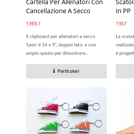
Cartella Per Allenatori Con
Scatol
Cancellazione A Secco
In PP
1393-1
1357
Pochette Per Lavagna
Raccog
Il clipboard per allenatori a secco
La scatol
Cancellabile
'Leos' è 14 x 9", doppio lato, e con
realizzat
ampio spazio per dimostrare...
è progett
Particolari