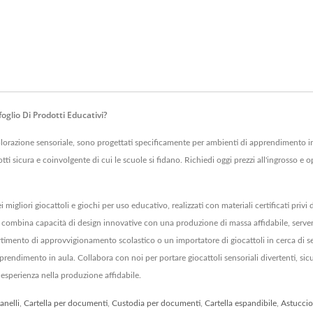
oglio Di Prodotti Educativi?
 esplorazione sensoriale, sono progettati specificamente per ambienti di apprendimento 
tti sicura e coinvolgente di cui le scuole si fidano. Richiedi oggi prezzi all'ingrosso e o
 migliori giocattoli e giochi per uso educativo, realizzati con materiali certificati pri
n combina capacità di design innovative con una produzione di massa affidabile, serve
artimento di approvvigionamento scolastico o un importatore di giocattoli in cerca di s
pprendimento in aula. Collabora con noi per portare giocattoli sensoriali divertenti, sic
 esperienza nella produzione affidabile.
anelli
,
Cartella per documenti
,
Custodia per documenti
,
Cartella espandibile
,
Astuccio