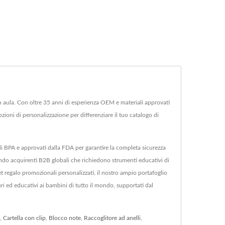
in aula. Con oltre 35 anni di esperienza OEM e materiali approvati
pzioni di personalizzazione per differenziare il tuo catalogo di
vi di BPA e approvati dalla FDA per garantire la completa sicurezza
ndo acquirenti B2B globali che richiedono strumenti educativi di
et regalo promozionali personalizzati, il nostro ampio portafoglio
uri ed educativi ai bambini di tutto il mondo, supportati dal
,
Cartella con clip
,
Blocco note
,
Raccoglitore ad anelli
,