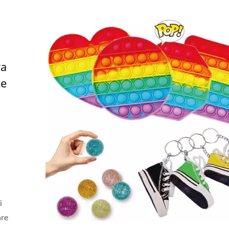
ra
te
i
i
are