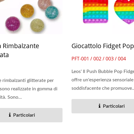
a Rimbalzante
Giocattolo Fidget Pop 
rata
PFT-001 / 002 / 003 / 004
Leos' Il Push Bubble Pop Fidg
offre un'esperienza sensoriale
e rimbalzanti glitterate per
soddisfacente che promuove..
sono realizzate in gomma di
ità. Sono...
Particolari
Particolari