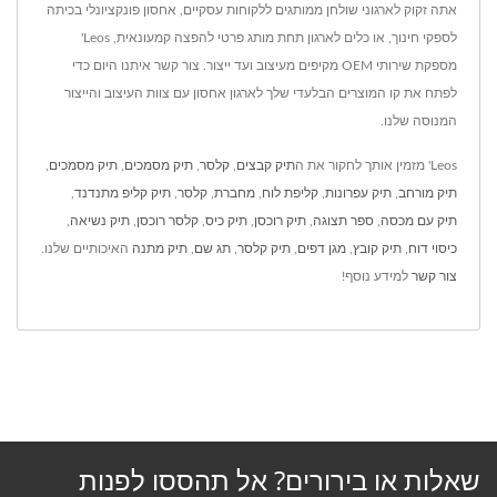
אתה זקוק לארגוני שולחן ממותגים ללקוחות עסקיים, אחסון פונקציונלי בכיתה
לספקי חינוך, או כלים לארגון תחת מותג פרטי להפצה קמעונאית, Leos'
מספקת שירותי OEM מקיפים מעיצוב ועד ייצור. צור קשר איתנו היום כדי
לפתח את קו המוצרים הבלעדי שלך לארגון אחסון עם צוות העיצוב והייצור
המנוסה שלנו.
Leos' מזמין אותך לחקור את ה
תיק קבצים
,
קלסר
,
תיק מסמכים
,
תיק מסמכים
,
תיק מורחב
,
תיק עפרונות
,
קליפת לוח
,
מחברת
,
קלסר
,
תיק קליפ מתנדנד
,
תיק עם מכסה
,
ספר תצוגה
,
תיק רוכסן
,
תיק כיס
,
קלסר רוכסן
,
תיק נשיאה
,
כיסוי דוח
,
תיק קובץ
,
מגן דפים
,
תיק קלסר
,
תג שם
,
תיק מתנה
האיכותיים שלנו.
צור קשר
למידע נוסף!
שאלות או בירורים? אל תהססו לפנות