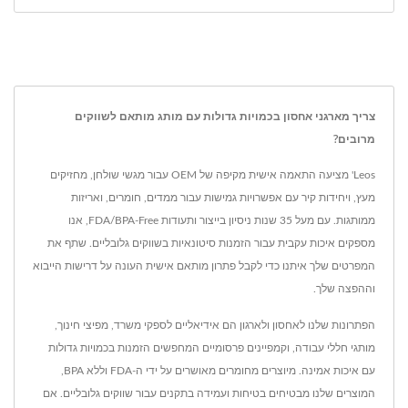
צריך מארגני אחסון בכמויות גדולות עם מותג מותאם לשווקים
מרובים?
Leos' מציעה התאמה אישית מקיפה של OEM עבור מגשי שולחן, מחזיקים
מעץ, ויחידות קיר עם אפשרויות גמישות עבור ממדים, חומרים, ואריזות
ממותגות. עם מעל 35 שנות ניסיון בייצור ותעודות FDA/BPA-Free, אנו
מספקים איכות עקבית עבור הזמנות סיטונאיות בשווקים גלובליים. שתף את
המפרטים שלך איתנו כדי לקבל פתרון מותאם אישית העונה על דרישות הייבוא
וההפצה שלך.
הפתרונות שלנו לאחסון ולארגון הם אידיאליים לספקי משרד, מפיצי חינוך,
מותגי חללי עבודה, וקמפיינים פרסומיים המחפשים הזמנות בכמויות גדולות
עם איכות אמינה. מיוצרים מחומרים מאושרים על ידי ה-FDA וללא BPA,
המוצרים שלנו מבטיחים בטיחות ועמידה בתקנים עבור שווקים גלובליים. אם