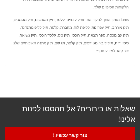
הלקוחות הסופיים שלך.
Leos' מזמין אותך לחקור את ה
תיק קבצים
,
קלסר
,
תיק מסמכים
,
תיק מסמכים
,
תיק מורחב
,
תיק עפרונות
,
קליפת לוח
,
מחברת
,
קלסר
,
תיק קליפ מתנדנד
,
תיק עם מכסה
,
ספר תצוגה
,
תיק רוכסן
,
תיק כיס
,
קלסר רוכסן
,
תיק נשיאה
,
כיסוי דוח
,
תיק קובץ
,
מגן דפים
,
תיק קלסר
,
תג שם
,
תיק מתנה
האיכותיים שלנו.
צור קשר
למידע נוסף!
שאלות או בירורים? אל תהססו לפנות
אלינו!
צור קשר עכשיו!!