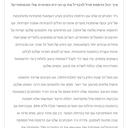
איך יכול הדפסת פויל להבדיל את קו הניירת הפרטית שלי מהמתחרים?
נייר המכתבים שלנו עם הדפסה בולטים מציע דוגמאות מתכתיות מתוחכמות
של זהב וכסף שהופכות מוצרים ארגוניים רגילים להצהרות אופנה יוקרתיות. עם
התאמה אישית מלאה של OEM, אנו מדפיסים את הלוגואים שלכם ישירות על
העיצובים המעגליים המוחזרים, ויוצרים מוצרים ממותגים בלעדיים שמביאות
מחירים גבוהים יותר בקמעונאות. עם ניסיון של מעל 35 שנה, אנו מבטיחים
איכות עקבית בהזמנות סיטונאיות, ועוזרים למותג הפרטי שלכם לבלוט
בשווקים צפופים. צרו קשר כדי לקבל דוגמאות עיצוב ולגלות כיצד הדוגמאות
המודרניות שלנו יכולות לשדרג את מיצוב המותג שלכם.
עם מעל 35 שנות ניסיון בייצור OEM/ODM, אנו מציעים שירותי התאמה
אישית מלאים מעיצוב ועד ייצור. ספקו את הלוגואים ואת רכיבי המותג שלכם,
וצוות העיצוב המנוסה שלנו ידפיס אותם על ערכת הנייר המכתבים באמצעות
טכניקות הדפסת פויל מתקדמות. יכולות הייצור הגמישות שלנו תומכות
בהזמנות בכמויות גדולות עם חומרים מאושרי FDA וללא BPA, ומבטיחות גם
את האסתטיקה וגם את בטיחות המוצר. בין אם אתה יבואן, מותג פרטי או
קונה מתנות לעסקים, סדרת נייר המכתבים שלנו עם הדפסת פויל מספקת
פונקציונליות אופנתית שמ elevates את קו המוצרים שלך ומשמחת את