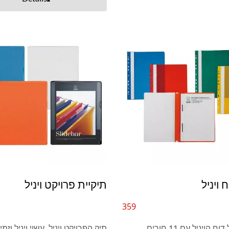
יסים למחיקה יבשה
קלסר טבעת ויניל
ח ויניל
תיקיית פרויקט ויניל
359
הכיסוי של דוח הויניל עם 11 חורים
תיק הפרויקט ויניל, עשוי ויניל וזמין