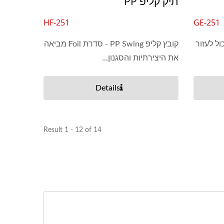
תיק קליפ PP
HF-251
GE-251
פ PP Swing של Leos' יכול לעזור
קובץ קליפ PP Swing - סדרת Foil מביאה
את היצירתיות והסגנון...
Details
Result 1 - 12 of 14