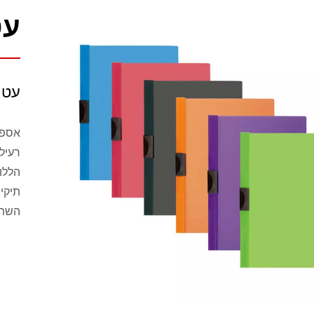
עט
עטי
רעיל
הללו
תיקי
השתמ