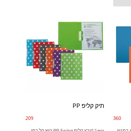
כיסים למחיקה יבשה
תיק קליפ PP
209
360
 במגוון
Leos' קובץ קליפ PP Swing הוא קל כמו