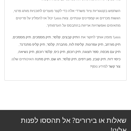
השתמש בקטגוריות ציוד משרדי אלה כדי לקצר מוצרים לתוכניות מותג פרטי,
הגשות מכרזים או קמפיינים עונתיים. צוות Leos' יכול אז להמליץ על פריטים
מתאימים ואפשרויות אריזות בהתבסס על העדפותיך.
Leos' מזמין אותך לחקור את ה
תיק קבצים
,
קלסר
,
תיק מסמכים
,
תיק מסמכים
,
תיק מורחב
,
תיק עפרונות
,
קליפת לוח
,
מחברת
,
קלסר
,
תיק קליפ מתנדנד
,
תיק עם מכסה
,
ספר תצוגה
,
תיק רוכסן
,
תיק כיס
,
קלסר רוכסן
,
תיק נשיאה
,
כיסוי דוח
,
תיק קובץ
,
מגן דפים
,
תיק קלסר
,
תג שם
,
תיק מתנה
האיכותיים שלנו.
צור קשר
למידע נוסף!
שאלות או בירורים? אל תהססו לפנות
אלינו!