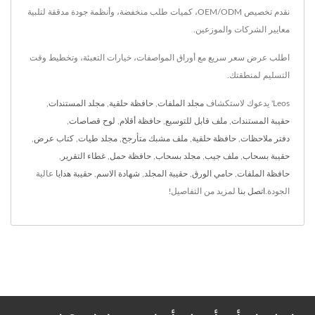
نقدم تخصيص OEM/ODM، كميات طلب منخفضة، وأنظمة جودة مدققة لتلبية
معايير الشركات والموزعين.
اطلب عرض سعر سريع مع أوراق المواصفات، خيارات التعبئة، وتخطيط وقت
التسليم لمنطقتك.
Leos' يدعوك لاستكشاف
مجلد الملفات
,
حافظة حلقية
,
مجلد المستندات
,
حقيبة المستندات
,
ملف قابل للتوسيع
,
حافظة أقلام
,
لوح قصاصات
,
دفتر ملاحظات
,
حافظة حلقية
,
ملف مشبك متأرجح
,
مجلد طيات
,
كتاب عرض
,
حقيبة بسحاب
,
ملف جيب
,
مجلد بسحاب
,
حافظة حمل
,
غطاء التقرير
,
حافظة الملفات
,
حامي الورق
,
حقيبة المجلد
,
شهادة الاسم
,
حقيبة هدايا
عالية
الجودة.
اتصل بنا
لمزيد من التفاصيل!