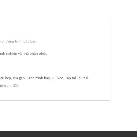
o chương trình của bạn.
anh nghiệp và nhà phân phối.
liệu kẹp
,
Bìa gập
,
Sách trình bày
,
Túi kéo
,
Tập tài liệu túi
,
hêm chi tiết!