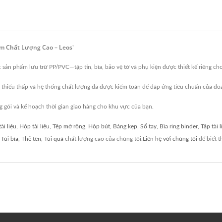
m Chất Lượng Cao – Leos'
sản phẩm lưu trữ PP/PVC—tập tin, bìa, bảo vệ tờ và phụ kiện được thiết kế riêng ch
thiểu thấp và hệ thống chất lượng đã được kiểm toán để đáp ứng tiêu chuẩn của do
g gói và kế hoạch thời gian giao hàng cho khu vực của bạn.
ài liệu
,
Hộp tài liệu
,
Tệp mở rộng
,
Hộp bút
,
Bảng kẹp
,
Sổ tay
,
Bìa ring binder
,
Tập tài 
,
Túi bìa
,
Thẻ tên
,
Túi quà
chất lượng cao của chúng tôi.
Liên hệ với chúng tôi
để biết t