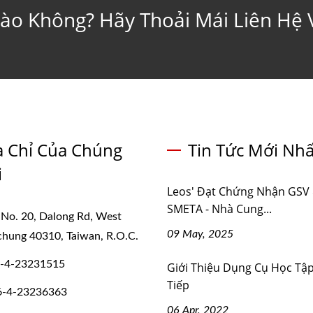
ào Không? Hãy Thoải Mái Liên Hệ 
a Chỉ Của Chúng
Tin Tức Mới Nhấ
i
Leos' Đạt Chứng Nhận GSV
SMETA - Nhà Cung...
 No. 20, Dalong Rd, West
09 May, 2025
ichung 40310, Taiwan, R.O.C.
-4-23231515
Giới Thiệu Dụng Cụ Học Tậ
Tiếp
6-4-23236363
06 Apr, 2022