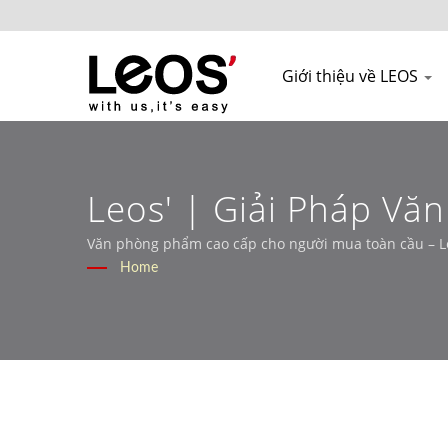
Giới thiệu về LEOS
Leos' | Giải Pháp Văn Phòng Phẩm OEM Được Xây Dựng Cho Thị
Trường Bán Lẻ Và B2B
Văn phòng phẩm cao cấp cho người mua toàn cầu – L
Home