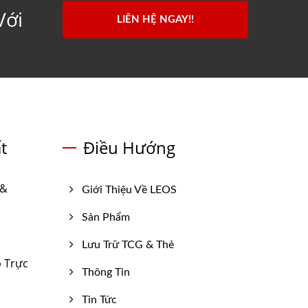
Với
LIÊN HỆ NGAY!!
t
Điều Hướng
 &
Giới Thiệu Về LEOS
Sản Phẩm
Lưu Trữ TCG & Thẻ
p Trực
Thông Tin
Tin Tức