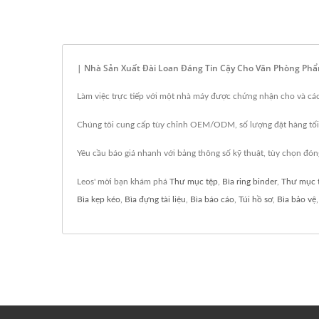
| Nhà Sản Xuất Đài Loan Đáng Tin Cậy Cho Văn Phòng Phẩ
Làm việc trực tiếp với một nhà máy được chứng nhận cho và các 
Chúng tôi cung cấp tùy chỉnh OEM/ODM, số lượng đặt hàng tối 
Yêu cầu báo giá nhanh với bảng thông số kỹ thuật, tùy chọn đón
Leos' mời bạn khám phá
Thư mục tệp
,
Bìa ring binder
,
Thư mục t
Bìa kẹp kéo
,
Bìa đựng tài liệu
,
Bìa báo cáo
,
Túi hồ sơ
,
Bìa bảo vệ