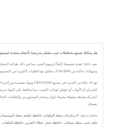
هل يمكنك تصنيع مخططات جيب بشعار مدرستنا بأحجام متعددة لمستوي
وشهادات خالية من FDA/BPA، نتعامل مع الطلبات الكبيرة من التصميم إلى الإنتاج. اتصل بفريق المبيعات المحترف لدينا لمناقشة متطلباتك المحددة وإنشاء خط تنظيم فصول دراسية يحمل علامتك التجارية.
الجدران أو الأبواب أو حوامل لوحات الجيب، مما يحافظ على المواد مرت
كشركة مصنعة موثوقة مقرها تايوان وتخدم المستوردين والعلامات التجار
بفصلك.
Leos' يدعوك لاستكشاف
مجلد الملفات
,
حافظة حلقية
,
مجلد المستندات
ملف جيب
,
مجلد بسحاب
,
حافظة حمل
,
غطاء التقرير
,
حافظة الملفات
,
ح