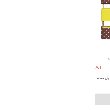
ل
761
 PP فحسب، بل تقدم