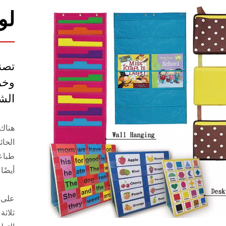
لو
تصن
وخر
الش
هناك 
طباعة
أيضًا
على 
ثلاث