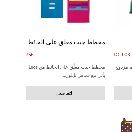
ل
أكياس مسح جاف
مخطط جيب معلق على الحائط
756
DC-003
تبي - S بتصميم مزدوج
مخطط جيب معلّق على الحائط من Leos'
يأتي مع قماش نايلون...
تفاصيل