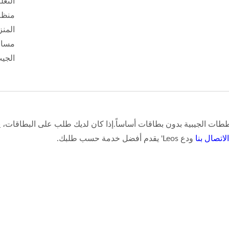
التعل
منظم
المنز
مساح
الجي
طات الجيبية بدون بطاقات أساساً.إذا كان لديك طلب على البطاقات، يم
الاتصال بنا
ودع Leos' يقدم أفضل خدمة حسب طلبك.