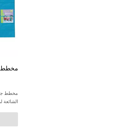
مخطط 
مخطط جيب 
الشائعة ل