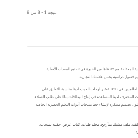
نتيجة 1 - 8 من 8
نعم، Leos' تقدم تخصيصًا كاملاً لرسوم الجيب بما في ذلك طباعة الشعار، وهوية العلامة التجارية، وثلاثة خيارات للأحجام (كبير، متوسط، صغير) لتلبية الاحتياجات التعليمية المختلفة. مع 35 عامًا من الخبرة في تصنيع المعدات الأصلية
مع 35 عامًا من الخبرة في تصنيع OEM/ODM ومواد معتمدة من إدارة الغذاء والدواء وخالية من BPA، نقدم خدمات تخصيص شاملة من التصميم إلى الإنتاج للمشترين العالميين في B2B. تعتبر لوحات الجيب لدينا مناسبة للتعليق على
 المحترف لدينا المساعدة في إنتاج البطاقات بناءً على طلب العملاء.
وحلول تصميم مبتكرة لإنشاء خط منتجات أدوات التعلم الحصرية الخاصة
قية
,
ملف مشبك متأرجح
,
مجلد طيات
,
كتاب عرض
,
حقيبة بسحاب
,
!