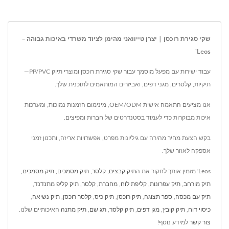
שקי סגירת רוכסן | יצרן טייוואני מהימן לציוד משרדי באיכות גבוהה –
Leos'
עבוד ישירות עם מפעל מוסמך עבור שקי סגירת רוכסן ומוצרי תיוק PP/PVC—
תיקיות, קלסרים, מגני דפים, ואביזרים המותאמים לתוכנית שלך.
אנו מציעים התאמה אישית OEM/ODM, מינימום הזמנות נמוכות, ומערכות
איכות מבוקרות כדי לעמוד בסטנדרטים של חברות ומפיצים.
בקש הצעת מחיר מהירה עם גיליונות מפרט, אפשרויות אריזה, ותכנון זמני
אספקה לאזור שלך.
Leos' מזמין אותך לחקור את ה
תיק קבצים
,
קלסר
,
תיק מסמכים
,
תיק מסמכים
,
תיק מורחב
,
תיק עפרונות
,
קליפת לוח
,
מחברת
,
קלסר
,
תיק קליפ מתנדנד
,
תיק עם מכסה
,
ספר תצוגה
,
תיק רוכסן
,
תיק כיס
,
קלסר רוכסן
,
תיק נשיאה
,
כיסוי דוח
,
תיק קובץ
,
מגן דפים
,
תיק קלסר
,
תג שם
,
תיק מתנה
האיכותיים שלנו.
צור קשר
למידע נוסף!