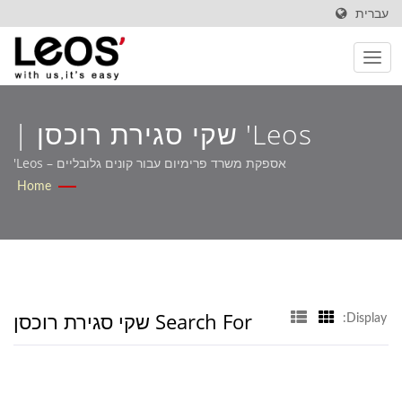
עברית
Leos' שקי סגירת רוכסן |
פתרונות ניירות OEM שנבנו
אספקת משרד פרימיום עבור קונים גלובליים – Leos'
Home
עבור שוק הקמעונאות ושוק
B2B – Leos'
Search For שקי סגירת רוכסן
Display: