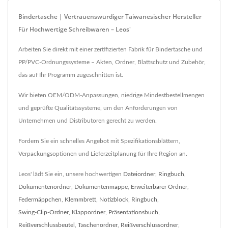
Bindertasche | Vertrauenswürdiger Taiwanesischer Hersteller
Für Hochwertige Schreibwaren – Leos'
Arbeiten Sie direkt mit einer zertifizierten Fabrik für Bindertasche und
PP/PVC-Ordnungssysteme – Akten, Ordner, Blattschutz und Zubehör,
das auf Ihr Programm zugeschnitten ist.
Wir bieten OEM/ODM-Anpassungen, niedrige Mindestbestellmengen
und geprüfte Qualitätssysteme, um den Anforderungen von
Unternehmen und Distributoren gerecht zu werden.
Fordern Sie ein schnelles Angebot mit Spezifikationsblättern,
Verpackungsoptionen und Lieferzeitplanung für Ihre Region an.
Leos' lädt Sie ein, unsere hochwertigen
Dateiordner
,
Ringbuch
,
Dokumentenordner
,
Dokumentenmappe
,
Erweiterbarer Ordner
,
Federmäppchen
,
Klemmbrett
,
Notizblock
,
Ringbuch
,
Swing-Clip-Ordner
,
Klappordner
,
Präsentationsbuch
,
Reißverschlussbeutel
,
Taschenordner
,
Reißverschlussordner
,