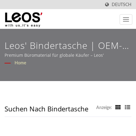
DEUTSCH
Leos' Bindertasche | OEM-
Bürobedarfslösungen Für
Premium Büromaterial für globale Käufer – Leos'
Home
Den Einzelhandel Und B2B-
Märkte – Leos'
Suchen Nach Bindertasche
Anzeige: