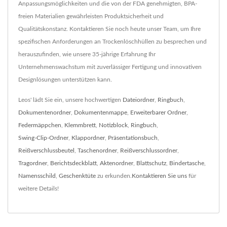
Anpassungsmöglichkeiten und die von der FDA genehmigten, BPA-
freien Materialien gewährleisten Produktsicherheit und
Qualitätskonstanz. Kontaktieren Sie noch heute unser Team, um Ihre
spezifischen Anforderungen an Trockenlöschhüllen zu besprechen und
herauszufinden, wie unsere 35-jährige Erfahrung Ihr
Unternehmenswachstum mit zuverlässiger Fertigung und innovativen
Designlösungen unterstützen kann.
Leos' lädt Sie ein, unsere hochwertigen
Dateiordner
,
Ringbuch
,
Dokumentenordner
,
Dokumentenmappe
,
Erweiterbarer Ordner
,
Federmäppchen
,
Klemmbrett
,
Notizblock
,
Ringbuch
,
Swing-Clip-Ordner
,
Klappordner
,
Präsentationsbuch
,
Reißverschlussbeutel
,
Taschenordner
,
Reißverschlussordner
,
Tragordner
,
Berichtsdeckblatt
,
Aktenordner
,
Blattschutz
,
Bindertasche
,
Namensschild
,
Geschenktüte
zu erkunden.
Kontaktieren Sie uns
für
weitere Details!