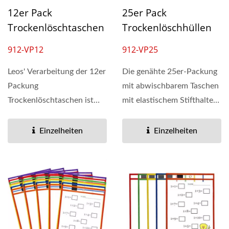
12er Pack
25er Pack
Trockenlöschtaschen
Trockenlöschhüllen
912-VP12
912-VP25
Leos' Verarbeitung der 12er
Die genähte 25er-Packung
Packung
mit abwischbarem Taschen
Trockenlöschtaschen ist
mit elastischem Stifthalter
präzise geschnitten, ohne
ist ein
rohe...
umweltfreundliches...
Einzelheiten
Einzelheiten