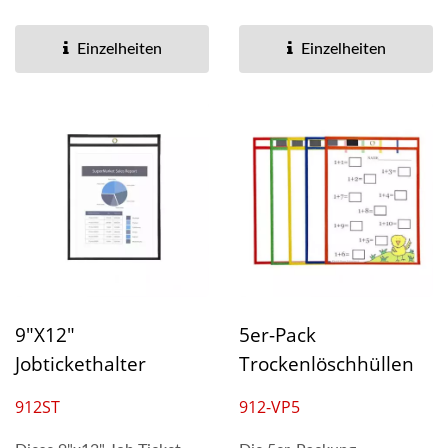
Schreibwerkzeug,...
und einer farbigen PP-
Rückseite,...
Einzelheiten
Einzelheiten
9"x12"
5er-Pack
Jobtickethalter
Trockenlöschhüllen
912ST
912-VP5