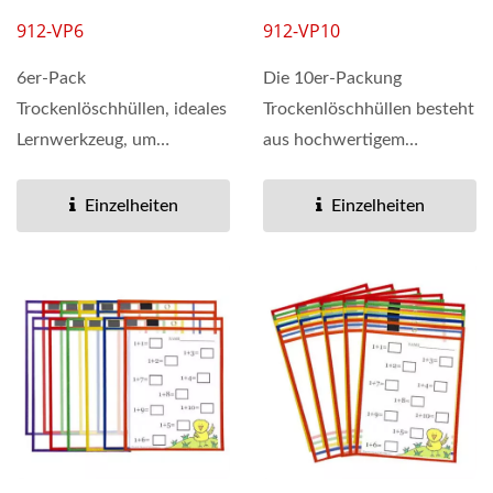
912-VP6
912-VP10
6er-Pack
Die 10er-Packung
Trockenlöschhüllen, ideales
Trockenlöschhüllen besteht
Lernwerkzeug, um
aus hochwertigem
unterhaltsame und
Kunststoff und hat doppelt
interaktive
genähte...
Einzelheiten
Einzelheiten
Bildungsaktivitäten...