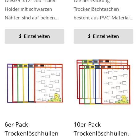
Diese 9"x12" Job Ticket
Die 5er-Packung
Holder mit schwarzen
Trockenlöschtaschen
Nähten sind auf beiden
besteht aus PVC-Material
Seiten klar. Sie können...
mit einer Dicke von 0,15
mm. Unser...
Einzelheiten
Einzelheiten
6er Pack
10er-Pack
Trockenlöschhüllen
Trockenlöschhüllen.