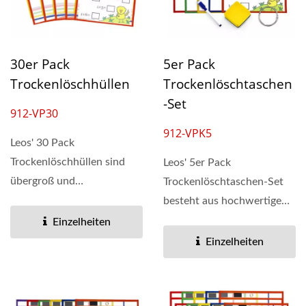
30er Pack
5er Pack
Trockenlöschhüllen
Trockenlöschtaschen
-Set
912-VP30
912-VPK5
Leos' 30 Pack
Trockenlöschhüllen sind
Leos' 5er Pack
übergroß und
Trockenlöschtaschen-Set
kinderfreundlich. Die
besteht aus hochwertigem
Größe der
PVC-Material und bunten
Einzelheiten
wiederverwendbaren...
Kanten....
Einzelheiten