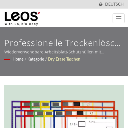
DEUTSCH
Professionelle Trockenlösch-
Taschenhüllen Für
Wiederverwendbare Arbeitsblatt-Schutzhüllen mit
maßgeschneiderten OEM-Fertigungsdiensten
Home
/
Kategorie
/
Dry Erase Taschen
Interaktives Lernen