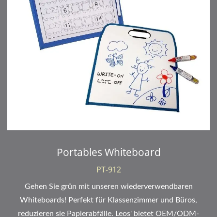
Portables Whiteboard
PT-912
Gehen Sie grün mit unseren wiederverwendbaren
Whiteboards! Perfekt für Klassenzimmer und Büros,
reduzieren sie Papierabfälle. Leos' bietet OEM/ODM-