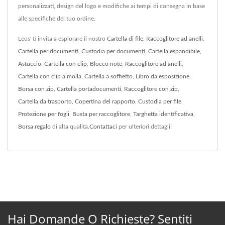
personalizzati, design del logo e modifiche ai tempi di consegna in base
alle specifiche del tuo ordine.
Leos' ti invita a esplorare il nostro
Cartella di file
,
Raccoglitore ad anelli
,
Cartella per documenti
,
Custodia per documenti
,
Cartella espandibile
,
Astuccio
,
Cartella con clip
,
Blocco note
,
Raccoglitore ad anelli
,
Cartella con clip a molla
,
Cartella a soffietto
,
Libro da esposizione
,
Borsa con zip
,
Cartella portadocumenti
,
Raccoglitore con zip
,
Cartella da trasporto
,
Copertina del rapporto
,
Custodia per file
,
Protezione per fogli
,
Busta per raccoglitore
,
Targhetta identificativa
,
Borsa regalo
di alta qualità.
Contattaci
per ulteriori dettagli!
Hai Domande O Richieste? Sentiti