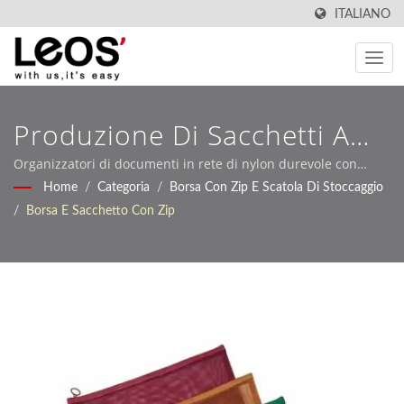
ITALIANO
Produzione Di Sacchetti A
Zip In Rete Morbida A4
Organizzatori di documenti in rete di nylon durevole con
chiusura a zip sicura per ordini all'ingrosso
Home
/
Categoria
/
Borsa Con Zip E Scatola Di Stoccaggio
/
Borsa E Sacchetto Con Zip