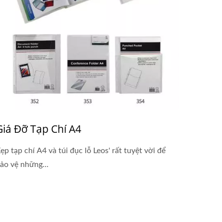
Giá Đỡ Tạp Chí A4
ẹp tạp chí A4 và túi đục lỗ Leos' rất tuyệt vời để
ảo vệ những...