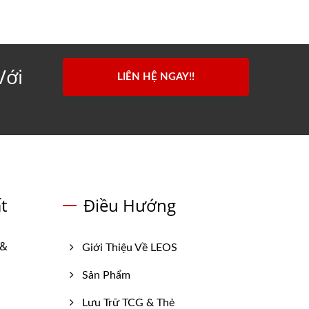
Với
LIÊN HỆ NGAY!!
t
Điều Hướng
 &
Giới Thiệu Về LEOS
Sản Phẩm
Lưu Trữ TCG & Thẻ