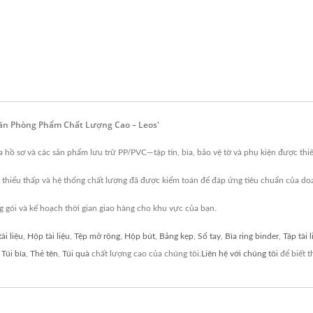
Văn Phòng Phẩm Chất Lượng Cao – Leos'
 hồ sơ và các sản phẩm lưu trữ PP/PVC—tập tin, bìa, bảo vệ tờ và phụ kiện được thiế
thiểu thấp và hệ thống chất lượng đã được kiểm toán để đáp ứng tiêu chuẩn của do
g gói và kế hoạch thời gian giao hàng cho khu vực của bạn.
ài liệu
,
Hộp tài liệu
,
Tệp mở rộng
,
Hộp bút
,
Bảng kẹp
,
Sổ tay
,
Bìa ring binder
,
Tập tài 
,
Túi bìa
,
Thẻ tên
,
Túi quà
chất lượng cao của chúng tôi.
Liên hệ với chúng tôi
để biết t