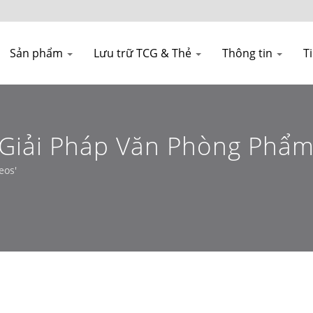
Sản phẩm
Lưu trữ TCG & Thẻ
Thông tin
T
 | Giải Pháp Văn Phòng Ph
ẻ Và B2B – Leos'
eos'