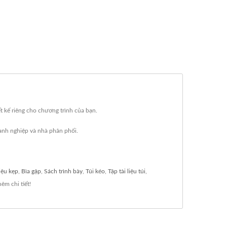
t kế riêng cho chương trình của bạn.
anh nghiệp và nhà phân phối.
liệu kẹp
,
Bìa gập
,
Sách trình bày
,
Túi kéo
,
Tập tài liệu túi
,
hêm chi tiết!