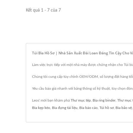
Kết quả 1 - 7 của 7
Túi Bìa Hồ Sơ | Nhà Sản Xuất Đài Loan Đáng Tin Cậy Cho 
Làm việc trực tiếp với một nhà máy được chứng nhận cho Túi bìa
Chúng tôi cung cấp tùy chỉnh OEM/ODM, số lượng đặt hàng tối 
Yêu cầu báo giá nhanh với bảng thông số kỹ thuật, tùy chọn đón
Leos' mời bạn khám phá
Thư mục tệp
,
Bìa ring binder
,
Thư mục t
Bìa kẹp kéo
,
Bìa đựng tài liệu
,
Bìa báo cáo
,
Túi hồ sơ
,
Bìa bảo vệ