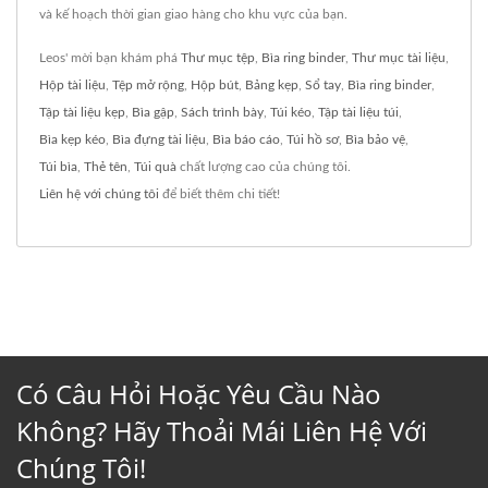
và kế hoạch thời gian giao hàng cho khu vực của bạn.
Leos' mời bạn khám phá
Thư mục tệp
,
Bìa ring binder
,
Thư mục tài liệu
,
Hộp tài liệu
,
Tệp mở rộng
,
Hộp bút
,
Bảng kẹp
,
Sổ tay
,
Bìa ring binder
,
Tập tài liệu kẹp
,
Bìa gập
,
Sách trình bày
,
Túi kéo
,
Tập tài liệu túi
,
Bìa kẹp kéo
,
Bìa đựng tài liệu
,
Bìa báo cáo
,
Túi hồ sơ
,
Bìa bảo vệ
,
Túi bìa
,
Thẻ tên
,
Túi quà
chất lượng cao của chúng tôi.
Liên hệ với chúng tôi
để biết thêm chi tiết!
Có Câu Hỏi Hoặc Yêu Cầu Nào
Không? Hãy Thoải Mái Liên Hệ Với
Chúng Tôi!