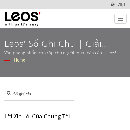
VIỆT
Leos' Sổ Ghi Chú | Giải
Pháp Văn Phòng Phẩm OEM
Văn phòng phẩm cao cấp cho người mua toàn cầu – Leos'
Home
Được Xây Dựng Cho Thị
Trường Bán Lẻ Và B2B –
Leos'
Lời Xin Lỗi Của Chúng Tôi ...