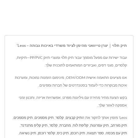
תיק תלוי | יצרן טייוואני מהימן לציוד משרדי באיכות גבוהה – Leos'
עבוד ישירות עם מפעל מוסמך עבור תיק תלוי ומוצרי תיוק PP/PVC—תיקיות,
קלסרים, מגני דפים, ואביזרים המותאמים לתוכנית שלך.
אנו מציעים התאמה אישית OEM/ODM, מינימום הזמנות נמוכות, ומערכות
איכות מבוקרות כדי לעמוד בסטנדרטים של חברות ומפיצים.
בקש הצעת מחיר מהירה עם גיליונות מפרט, אפשרויות אריזה, ותכנון זמני
אספקה לאזור שלך.
Leos' מזמין אותך לחקור את ה
תיק קבצים
,
קלסר
,
תיק מסמכים
,
תיק מסמכים
,
תיק מורחב
,
תיק עפרונות
,
קליפת לוח
,
מחברת
,
קלסר
,
תיק קליפ מתנדנד
,
תיק עם מכסה
,
ספר תצוגה
,
תיק רוכסן
,
תיק כיס
,
קלסר רוכסן
,
תיק נשיאה
,