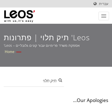
עברית
Leos' תיק תלוי | פתרונות
ניירות OEM שנבנו עבור שוק
אספקת משרד פרימיום עבור קונים גלובליים – Leos'
Home
הקמעונאות ושוק B2B – Leos'
Our Apologies...